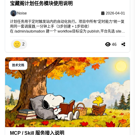
宝藏阁计划任务模块使用说明
Noise
2026-04-01
计划任务用于定时触发站内的自动化执行。项目中所有“定时能力”统一复
用同一套调度器,一分钟上手（3步创建 + 1步验收）
在 /admin/automation 建一个 workflow目标设为 publish,平台先选 site +
wechat + zhihu
46
2
技术文档
MCP / Skill 服务接入说明