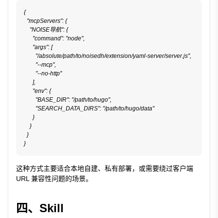
{

  "mcpServers": {

    "NOISE导航": {

      "command": "node",

      "args": [

        "/absolute/path/to/noisedh/extension/yaml-server/server.js",

        "--mcp",

        "--no-http"

      ],

      "env": {

        "BASE_DIR": "/path/to/hugo",

        "SEARCH_DATA_DIRS": "/path/to/hugo/data"

      }

    }

  }

这种方式主要适合本地自建、私有部署，或需要绕过客户端
URL 兼容性问题的场景。
四、Skill