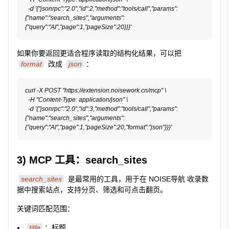
  -d '{"jsonrpc":"2.0","id":2,"method":"tools/call","params":
{"name":"search_sites","arguments":
如果你要返回更适合程序读取的结构化结果，可以把
format
改成
json
：
curl -X POST "https://extension.noisework.cn/mcp" \

  -H "Content-Type: application/json" \

  -d '{"jsonrpc":"2.0","id":3,"method":"tools/call","params":
{"name":"search_sites","arguments":
3) MCP 工具：search_sites
search_sites
是最常用的工具，用于在 NOISE导航 收录数
据中搜索站点，支持分页、筛选和可点击翻页。
关键词匹配范围：
title
：标题