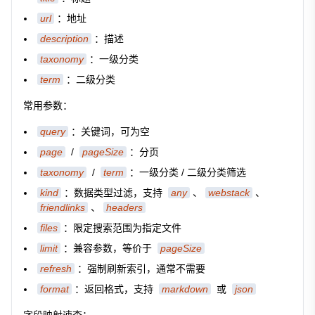
url
：地址
description
：描述
taxonomy
：一级分类
term
：二级分类
常用参数：
query
：关键词，可为空
page
/
pageSize
：分页
taxonomy
/
term
：一级分类 / 二级分类筛选
kind
：数据类型过滤，支持
any
、
webstack
、
friendlinks
、
headers
files
：限定搜索范围为指定文件
limit
：兼容参数，等价于
pageSize
refresh
：强制刷新索引，通常不需要
format
：返回格式，支持
markdown
或
json