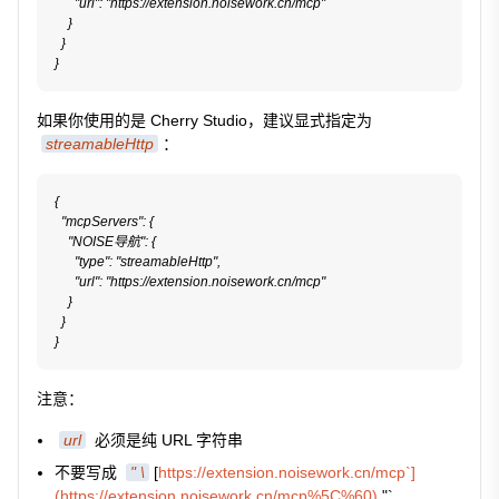
      "url": "https://extension.noisework.cn/mcp"

    }

  }

如果你使用的是 Cherry Studio，建议显式指定为
streamableHttp
：
{

  "mcpServers": {

    "NOISE导航": {

      "type": "streamableHttp",

      "url": "https://extension.noisework.cn/mcp"

    }

  }

注意：
url
必须是纯 URL 字符串
不要写成
" \
[
https://extension.noisework.cn/mcp`]
(https://extension.noisework.cn/mcp%5C%60)
"`