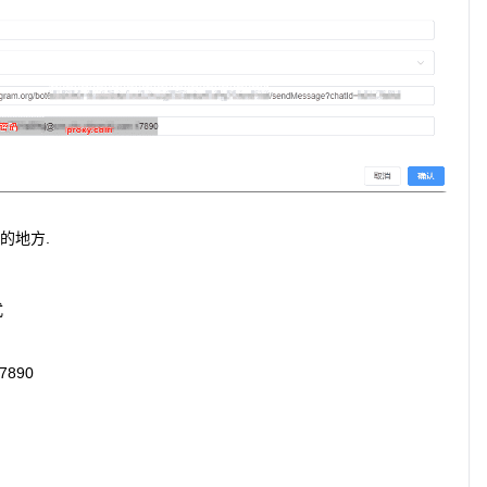
同的地方.
式
7890