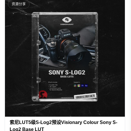
资源分享
索尼LUT5级S-Log2预设Visionary Colour Sony S-
Log2 Base LUT