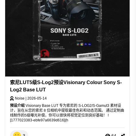
索尼LUT5级S-Log2预设Visionary Colour Sony S-
Log2 Base LUT
Noise
|
2026-05-14
预设介绍
Visionary Base LUT 专为索尼的 S-LOG2/S-Gamut3 素材设
计，旨在从您的索尼 8 位相机中提取最佳色彩和动态范围。 通过定制曲
线制作的5级曝光补偿，你可以很快将视觉定位到良好基础！ !
[1777023383-ebfe97a6639d616](h
3
64