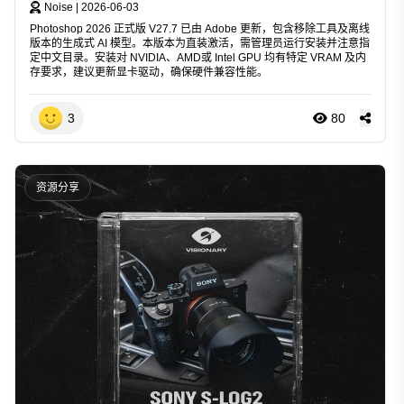
Noise
|
2026-06-03
Photoshop 2026 正式版 V27.7 已由 Adobe 更新，包含移除工具及离线
版本的生成式 AI 模型。本版本为直装激活，需管理员运行安装并注意指
定中文目录。安装对 NVIDIA、AMD或 Intel GPU 均有特定 VRAM 及内
存要求，建议更新显卡驱动，确保硬件兼容性能。
3
80
资源分享