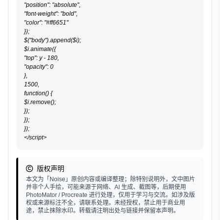
"position": "absolute",

"font-weight": "bold",

"color": "#ff6651"

});

$("body").append($i);

$i.animate({

"top": y - 180,

"opacity": 0

},

1500,

function() {

$i.remove();

});

});

});

</script>
版权声明
本文为「Noise」原创内容或编译整理；除特别说明外，文中图片
并非个人手绘，可能来源于网络、AI 生成、截图等，后期使用
PhotoMator / Procreate 进行处理，仅用于学习与交流。如涉及版
权或来源标注不全，请联系处理。未经授权，禁止用于商业用
途，禁止抹除水印。转载请注明出处与链接并保留本声明。