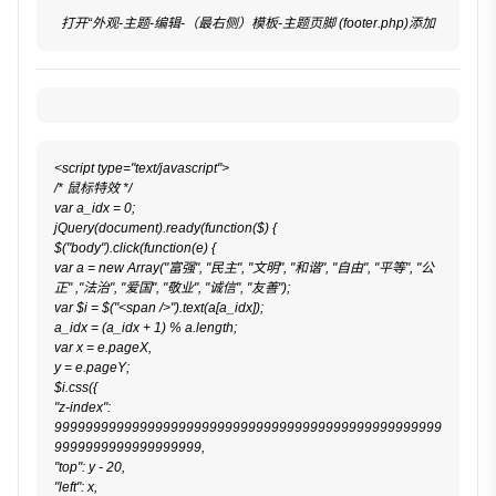
打开“外观-主题-编辑-（最右侧）模板-主题页脚 (footer.php)添加
<script type="text/javascript">

/* 鼠标特效 */

var a_idx = 0;

jQuery(document).ready(function($) {

$("body").click(function(e) {

var a = new Array("富强", "民主", "文明", "和谐", "自由", "平等", "公
正" ,"法治", "爱国", "敬业", "诚信", "友善");

var $i = $("<span />").text(a[a_idx]);

a_idx = (a_idx + 1) % a.length;

var x = e.pageX,

y = e.pageY;

$i.css({

"z-index": 
99999999999999999999999999999999999999999999999999
9999999999999999999,

"top": y - 20,

"left": x,
