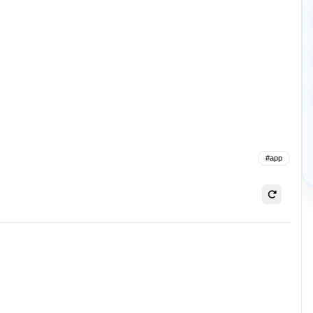
#
app