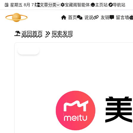
星期五 8月 7
|
文章分类
|
宝藏阁智能体
|
主页站
|
导航站
首页
说说
友链
留言墙
返回首页
探索发现
探索发现