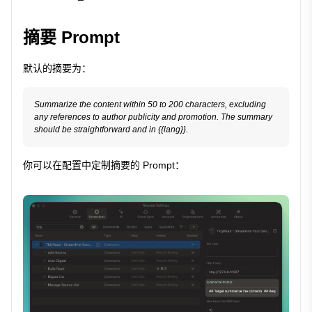
摘要 Prompt
默认的摘要为：
Summarize the content within 50 to 200 characters, excluding 
any references to author publicity and promotion. The summary 
你可以在配置中定制摘要的 Prompt：