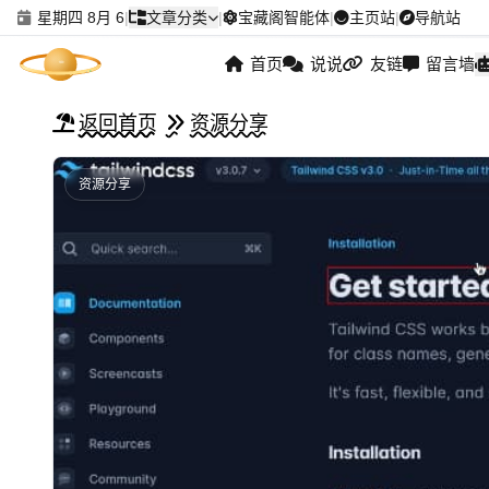
星期四 8月 6
|
文章分类
|
宝藏阁智能体
|
主页站
|
导航站
首页
说说
友链
留言墙
返回首页
资源分享
资源分享