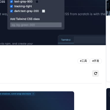
#
工具
#
开发