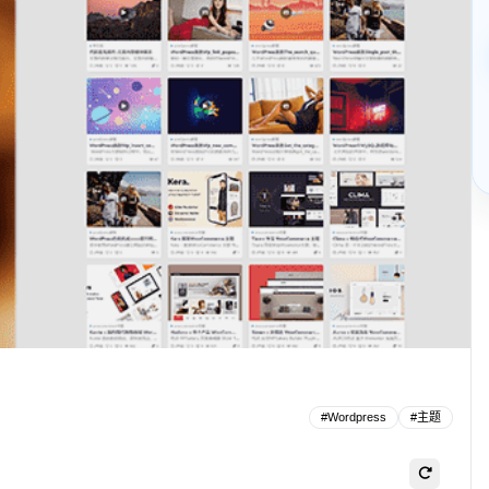
#
Wordpress
#
主题