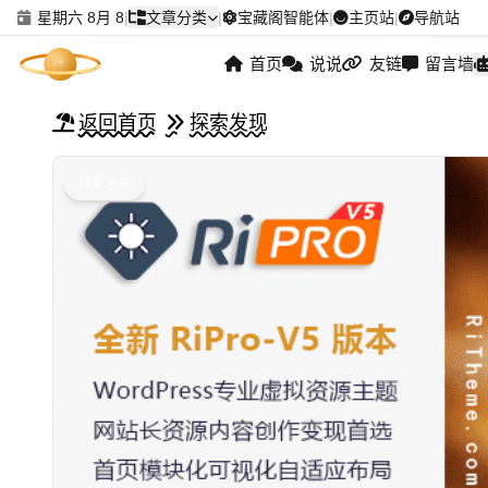
星期六 8月 8
|
文章分类
|
宝藏阁智能体
|
主页站
|
导航站
首页
说说
友链
留言墙
返回首页
探索发现
探索发现