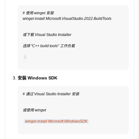
# 使用 winget 安装
winget install Microsoft.VisualStudio.2022.BuildTools
或下载 Visual Studio Installer
选择 "C++ build tools" 工作负载
安装 Windows SDK
# 通过 Visual Studio Installer 安装
或使用 winget
winget install Microsoft.WindowsSDK