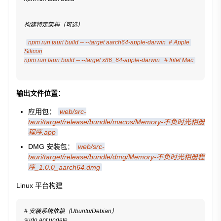
构建特定架构（可选）
npm run tauri build -- --target aarch64-apple-darwin  # Apple 
Silicon
npm run tauri build -- --target x86_64-apple-darwin   # Intel Mac
输出文件位置：
应用包：
web/src-
tauri/target/release/bundle/macos/Memory-不负时光相册
程序.app
DMG 安装包：
web/src-
tauri/target/release/bundle/dmg/Memory-不负时光相册程
序_1.0.0_aarch64.dmg
Linux 平台构建
# 安装系统依赖（Ubuntu/Debian）
sudo apt update