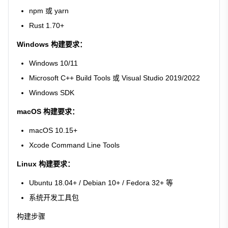
npm 或 yarn
Rust 1.70+
Windows 构建要求：
Windows 10/11
Microsoft C++ Build Tools 或 Visual Studio 2019/2022
Windows SDK
macOS 构建要求：
macOS 10.15+
Xcode Command Line Tools
Linux 构建要求：
Ubuntu 18.04+ / Debian 10+ / Fedora 32+ 等
系统开发工具包
构建步骤