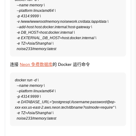
  --name memory \

  --platform linux/amd64 \

  -p 4314:9999 \

  -v /www/wwwroot/memory.noisework.cn/data:/app/data \

  --add-host host.docker.internal:host-gateway \

  -e DB_HOST=host.docker.internal \

  -e EXTERNAL_DB_HOST=host.docker.internal \

  -e TZ=Asia/Shanghai \

连接
Neon 免费数据库
的 Docker 运行命令
docker run -d \

  --name memory \

  --platform linux/amd64 \

  -p 4314:9999 \

  -e DATABASE_URL="postgresql://username:password@ep-
xxx-xxx.us-east-2.aws.neon.tech/dbname?sslmode=require" \

  -e TZ=Asia/Shanghai \
