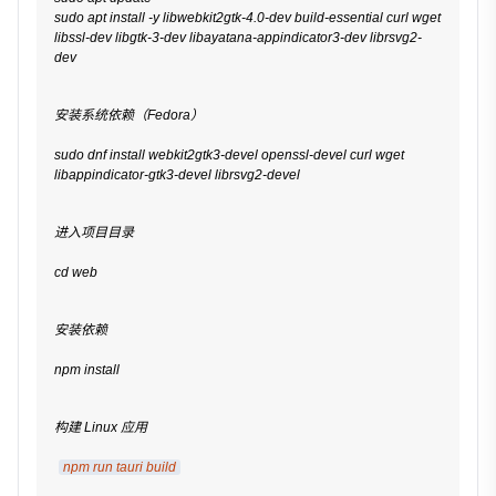
sudo apt install -y libwebkit2gtk-4.0-dev build-essential curl wget 
libssl-dev libgtk-3-dev libayatana-appindicator3-dev librsvg2-
dev
安装系统依赖（Fedora）
sudo dnf install webkit2gtk3-devel openssl-devel curl wget 
libappindicator-gtk3-devel librsvg2-devel
进入项目目录
cd web
安装依赖
npm install
构建 Linux 应用
npm run tauri build