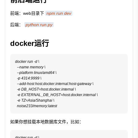
前端：web目录下
npm run dev
后端：
python run.py
docker运行
docker run -d \

  --name memory \

  --platform linux/amd64 \

  -p 4314:9999 \

  --add-host host.docker.internal:host-gateway \

  -e DB_HOST=host.docker.internal \

  -e EXTERNAL_DB_HOST=host.docker.internal \

  -e TZ=Asia/Shanghai \

如果你想挂载本地数据库文件，比如：
docker run -d \
