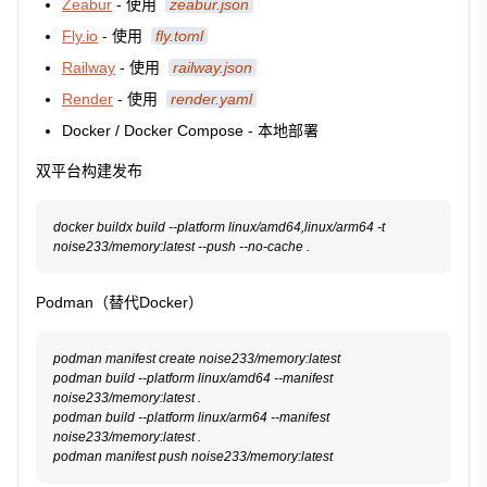
Zeabur
- 使用
zeabur.json
Fly.io
- 使用
fly.toml
Railway
- 使用
railway.json
Render
- 使用
render.yaml
Docker / Docker Compose - 本地部署
双平台构建发布
docker buildx build --platform linux/amd64,linux/arm64 -t 
noise233/memory:latest --push --no-cache .
Podman（替代Docker）
podman manifest create noise233/memory:latest
podman build --platform linux/amd64 --manifest 
noise233/memory:latest .
podman build --platform linux/arm64 --manifest 
noise233/memory:latest .
podman manifest push noise233/memory:latest