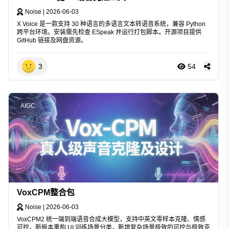
Noise
|
2026-06-03
X Voice 是一款支持 30 种语言的多语言文本转语音系统，兼容 Python
跨平台环境。安装需先检查 ESpeak 并运行打包脚本。开源项目提供
GitHub 链接及网盘资源。
3
54
AIGC
VoxCPM整合包
Noise
|
2026-06-03
VoxCPM2 统一端到端语音合成大模型，支持中英文零样本克隆、情感
可控。新版本重构 UI 训练场景分类，新增复杂场景极致的可控与极致克