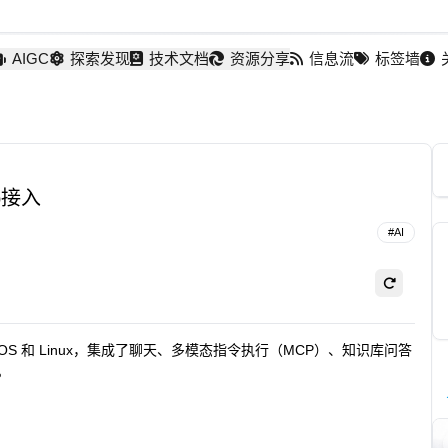
AIGC
探索发现
技术文档
资源分享
信息流
标签墙
p接入
#
AI
macOS 和 Linux，集成了聊天、多模态指令执行（MCP）、知识库问答
。