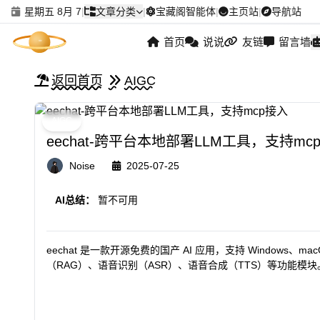
星期五 8月 7
|
文章分类
|
宝藏阁智能体
|
主页站
|
导航站
首页
说说
友链
留言墙
返回首页
AIGC
AIGC
eechat-跨平台本地部署LLM工具，支持mc
Noise
2025-07-25
AI总结：
暂不可用
eechat 是一款开源免费的国产 AI 应用，支持 Windows、
（RAG）、语音识别（ASR）、语音合成（TTS）等功能模块