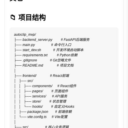
📁 项目结构
autoclip_mvp/
├── backend_server.py          # FastAPI后端服务
├── main.py                   # 命令行入口
├── start_dev.sh              # 开发环境启动脚本
├── requirements.txt           # Python依赖
├── .gitignore               # Git忽略文件
├── README.md                # 项目文档
│
├── frontend/                # React前端
│   ├── src/
│   │   ├── components/      # React组件
│   │   ├── pages/          # 页面组件
│   │   ├── services/       # API服务
│   │   ├── store/          # 状态管理
│   │   └── hooks/          # 自定义Hooks
│   ├── package.json        # 前端依赖
│   └── vite.config.ts      # Vite配置
│
├── src/                    # 核心业务逻辑