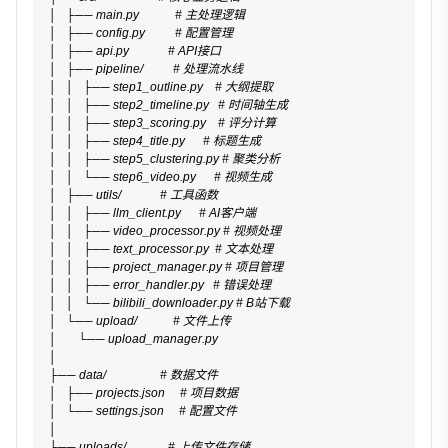
│   ├── main.py            # 主处理逻辑
│   ├── config.py          # 配置管理
│   ├── api.py             # API接口
│   ├── pipeline/          # 处理流水线
│   │   ├── step1_outline.py    # 大纲提取
│   │   ├── step2_timeline.py   # 时间轴生成
│   │   ├── step3_scoring.py    # 评分计算
│   │   ├── step4_title.py      # 标题生成
│   │   ├── step5_clustering.py # 聚类分析
│   │   └── step6_video.py      # 视频生成
│   ├── utils/             # 工具函数
│   │   ├── llm_client.py      # AI客户端
│   │   ├── video_processor.py # 视频处理
│   │   ├── text_processor.py  # 文本处理
│   │   ├── project_manager.py # 项目管理
│   │   ├── error_handler.py   # 错误处理
│   │   └── bilibili_downloader.py # B站下载
│   └── upload/            # 文件上传
│       └── upload_manager.py
│
├── data/                  # 数据文件
│   ├── projects.json     # 项目数据
│   └── settings.json     # 配置文件
│
├── uploads/              # 上传文件存储