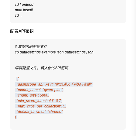
cd frontend
npm install
cd ..
配置API密钥
# 复制示例配置文件
cp data/settings.example.json data/settings.json
编辑配置文件，填入你的API密钥
{
  "dashscope_api_key": "你的通义千问API密钥",
  "model_name": "qwen-plus",
  "chunk_size": 5000,
  "min_score_threshold": 0.7,
  "max_clips_per_collection": 5,
  "default_browser": "chrome"
}