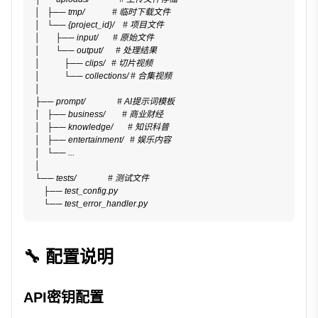
│   ├── tmp/             # 临时下载文件
│   └── {project_id}/    # 项目文件
│       ├── input/       # 原始文件
│       └── output/      # 处理结果
│           ├── clips/   # 切片视频
│           └── collections/ # 合集视频
│
├── prompt/               # AI提示词模板
│   ├── business/        # 商业财经
│   ├── knowledge/       # 知识科普
│   ├── entertainment/   # 娱乐内容
│   └── ...
│
└── tests/               # 测试文件
    ├── test_config.py
    └── test_error_handler.py
🔧 配置说明
API密钥配置