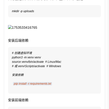
安装后端依赖
# 创建虚拟环境

python3 -m venv venv

source venv/bin/activate  # Linux/Mac

# 或 venv\Scripts\activate  # Windows

安装依赖
pip install -r requirements.txt
安装前端依赖