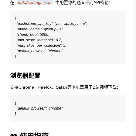
在
data/settings.json
中配置你的通义千问API密钥：
{
  "dashscope_api_key": "your-api-key-here",
  "model_name": "qwen-plus",
  "chunk_size": 5000,
  "min_score_threshold": 0.7,
  "max_clips_per_collection": 5,
  "default_browser": "chrome"
}
浏览器配置
支持Chrome、Firefox、Safari等浏览器用于B站视频下载：
{
  "default_browser": "chrome"
}