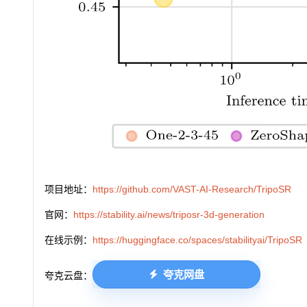
项目地址：
https://github.com/VAST-AI-Research/TripoSR
官网：
https://stability.ai/news/triposr-3d-generation
在线示例：
https://huggingface.co/spaces/stabilityai/TripoSR
夸克网盘
夸克云盘：