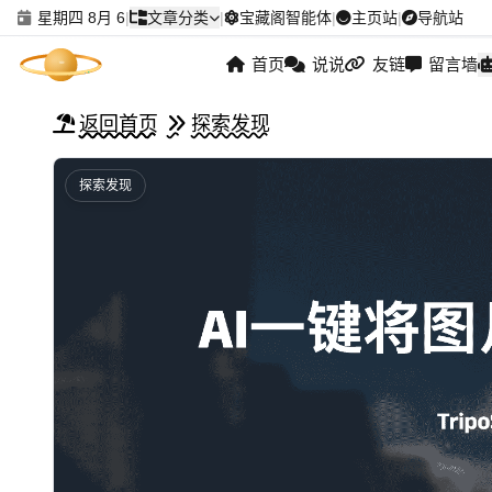
星期四 8月 6
|
文章分类
|
宝藏阁智能体
|
主页站
|
导航站
首页
说说
友链
留言墙
返回首页
探索发现
探索发现