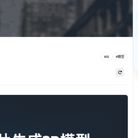
】
#
AI
#
模型