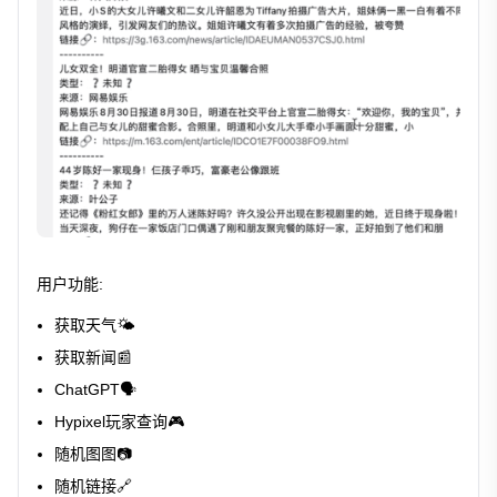
用户功能:
获取天气🌤️
获取新闻📰
ChatGPT🗣️
Hypixel玩家查询🎮
随机图图📷
随机链接🔗