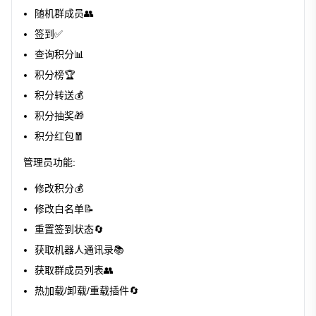
随机群成员👥
签到✅
查询积分📊
积分榜🏆
积分转送💰
积分抽奖🎁
积分红包🧧
管理员功能:
修改积分💰
修改白名单📝
重置签到状态🔄
获取机器人通讯录📚
获取群成员列表👥
热加载/卸载/重载插件🔄