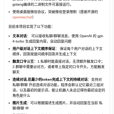
golang编译的二进制文件可直接运行。
使用桌面版微信协议，突破微信登录限制（感谢开源的
openwechat
）
目前本项目实现了以下功能：
文本对话
： 可以接收私聊/群聊消息，使用 OpenAI 的 gpt-
4-turbo 生成回复内容，自动回复问题
用户级对话上下文顺序保证
： 保证每个用户对话的上下文
顺序，回答按提问顺序回答并生成上下文
触发口令
设置：1.私聊时能直接对话，无须额外触发口令；
2.群聊中需要@对方，或者带上指定的口令开头，方能触发
聊天
连续对话,花最少的token完成上下文的持续对话
：支持对
私聊/群聊 开启连续对话功能，程序会默认记忆最近三组对
话，以及最初的提示词，能让机器人永远记得你最初设定的
角色是什么
图片生成
：可以根据描述生成图片，并自动回复在当前 私
聊/群聊 中