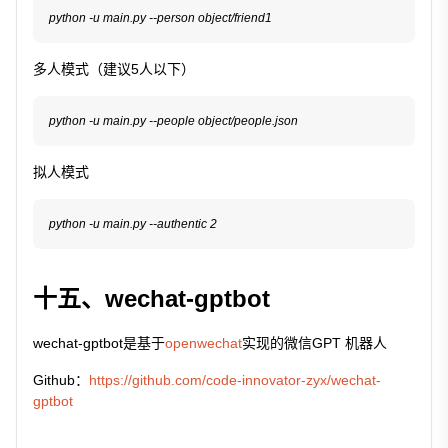
python -u main.py --person object/friend1
多人模式（建议5人以下）
python -u main.py --people object/people.json
拟人模式
python -u main.py --authentic 2
十五、wechat-gptbot
wechat-gptbot是基于
openwechat
实现的微信GPT 机器人
Github：
https://github.com/code-innovator-zyx/wechat-
gptbot