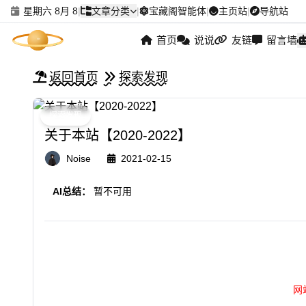
星期六 8月 8
|
文章分类
|
宝藏阁智能体
|
主页站
|
导航站
首页
说说
友链
留言墙
返回首页
探索发现
探索发现
关于本站【2020-2022】
Noise
2021-02-15
AI总结：
暂不可用
网