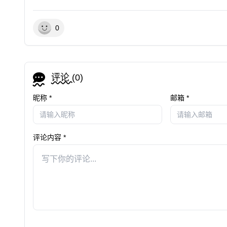
0
评论 (
0
)
昵称 *
邮箱 *
评论内容 *