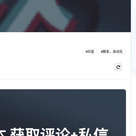
#
抖音
#
脚本，自动化