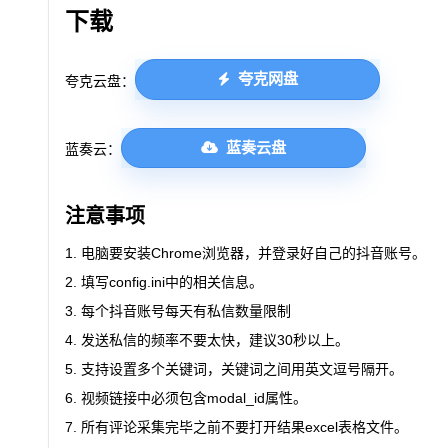
下载
夸克网盘
夸克云盘：
蓝奏云盘
蓝奏云：
注意事项
电脑要安装
Chrome
浏览器，并登录好自己的抖音账号。
填写
config.ini
中的相关信息。
每个抖音账号每天有私信数量限制
发送私信的
频率
不要太快，建议30秒以上。
支持设置多个关键词，关键词之间用
英文逗号
隔开。
视频链接中必须包含
modal_id
属性。
所有评论采集完毕之前不要打开结果excel表格文件。