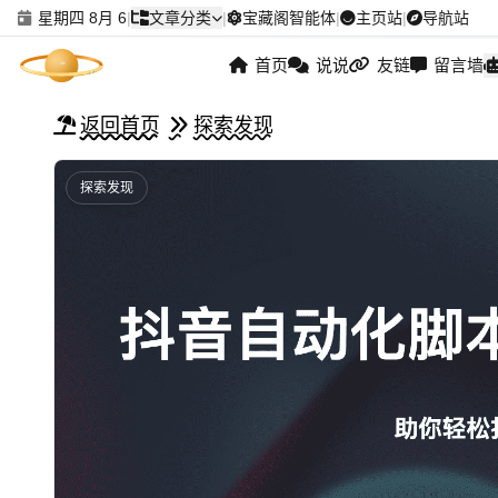
星期四 8月 6
|
文章分类
|
宝藏阁智能体
|
主页站
|
导航站
首页
说说
友链
留言墙
返回首页
探索发现
探索发现